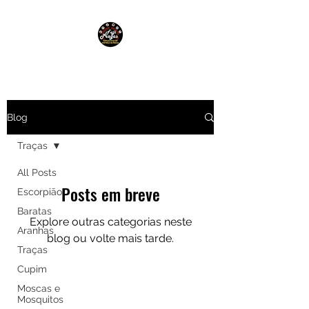
Blog
Traças
All Posts
Posts em breve
Escorpião
Baratas
Explore outras categorias neste
Aranhas
blog ou volte mais tarde.
Traças
Cupim
Moscas e
Mosquitos